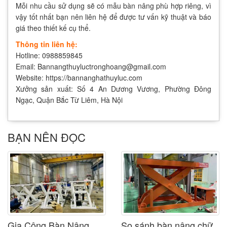
Mỗi nhu cầu sử dụng sẽ có mẫu bàn nâng phù hợp riêng, vì
vậy tốt nhất bạn nên liên hệ để được tư vấn kỹ thuật và báo
giá theo thiết kế cụ thể.
Thông tin liên hệ:
Hotline: 0988859845
Email:
Bannangthuyluctronghoang@gmail.com
Website:
https://bannanghathuyluc.com
Xưởng sản xuất: Số 4 An Dương Vương, Phường Đông
Ngạc, Quận Bắc Từ Liêm, Hà Nội
BẠN NÊN ĐỌC
Gia Công Bàn Nâng
So sánh bàn nâng chữ