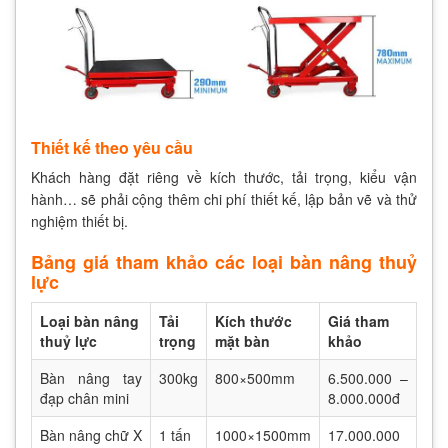
Thiết kế theo yêu cầu
Khách hàng đặt riêng về kích thước, tải trọng, kiểu vận
hành… sẽ phải cộng thêm chi phí thiết kế, lập bản vẽ và thử
nghiệm thiết bị.
Bảng giá tham khảo các loại bàn nâng thuỷ
lực
Loại bàn nâng
Tải
Kích thước
Giá tham
thuỷ lực
trọng
mặt bàn
khảo
Bàn nâng tay
300kg
800×500mm
6.500.000 –
đạp chân mini
8.000.000đ
Bàn nâng chữ X
1 tấn
1000×1500mm
17.000.000